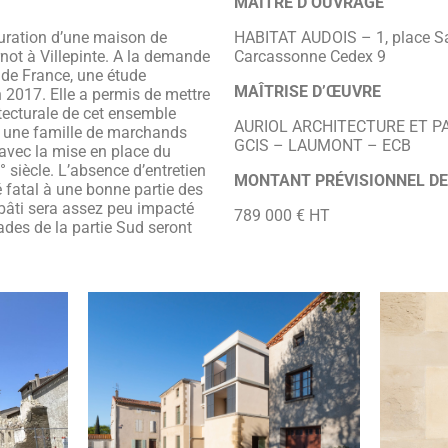
MAÎTRE D’OUVRAGE
cturation d’une maison de
HABITAT AUDOIS – 1, place Sa
rnot à Villepinte. A la demande
Carcassonne Cedex 9
 de France, une étude
MAÎTRISE D’ŒUVRE
n 2017. Elle a permis de mettre
tecturale de cet ensemble
AURIOL ARCHITECTURE ET PA
à une famille de marchands
GCIS – LAUMONT – ECB
 avec la mise en place du
° siècle. L’absence d’entretien
MONTANT PRÉVISIONNEL D
 fatal à une bonne partie des
 bâti sera assez peu impacté
789 000 € HT
açades de la partie Sud seront